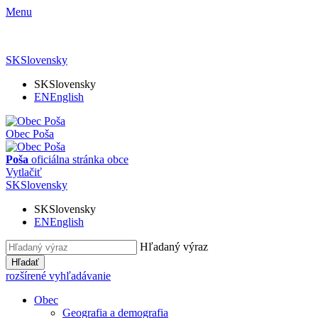
Menu
SK
Slovensky
SK
Slovensky
EN
English
Obec Poša
Poša
oficiálna stránka obce
Vytlačiť
SK
Slovensky
SK
Slovensky
EN
English
Hľadaný výraz
Hľadať
rozšírené vyhľadávanie
Obec
Geografia a demografia