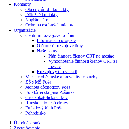
Kontakty
Obecný úrad - kontakty
Dôležité kontakty
Napíšte nám
Ochrana osobných údajov
Organizácie
Centrum rozvojového tímu
Informácie o projekte
O čom sú rozvojové tímy
Naše plány
Plán činnosti členov CRT na mesiac
Vyhodnotenie činnosti členov CRT za
mesiac
Rozvojový tím v akcii
Miestne občianske a preventívne služby
ZŠ s MŠ Poša
Jednota dôchodcov Poša
Folklórna skupina Pošanka
Gréckokatolická cirkev
Rímskokatolická cirkev
Futbalový klub Poša
Pohrebisko
Úvodná stránka
Zverejňovanie