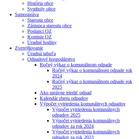
História obce
Symboly obce
Samospráva
Starosta obce
Zástupca starostu obce
Poslanci OZ
Komisie OZ
Úradné hodiny
Zverejňovanie
Úradná tabuľa
Odpadové hospodárstvo
Ročný výkaz o komunálnom odpade
Ročný výkaz o komunálnom odpade rok
2024
Ročný výkaz o komunálnom odpade rok
2025
Ako správne triediť odpad
Kalendár zberu odpadov
Výpočet vytriedenia komunálnych odpadov
Výpočet vytriedenia komunálnych
odpadov 2025
Výpočet vytriedenia komunálnych
odpadov za rok 2024
Výpočet vytriedenia komunálnych
odpadov za rok 2023