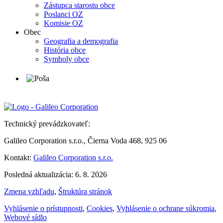
Zástupca starostu obce
Poslanci OZ
Komisie OZ
Obec
Geografia a demografia
História obce
Symboly obce
Technický prevádzkovateľ:
Galileo Corporation s.r.o., Čierna Voda 468, 925 06
Kontakt:
Galileo Corporation s.r.o.
Posledná aktualizácia: 6. 8. 2026
Zmena vzhľadu
,
Štruktúra stránok
Vyhlásenie o prístupnosti
,
Cookies
,
Vyhlásenie o ochrane súkromia
,
Webové sídlo