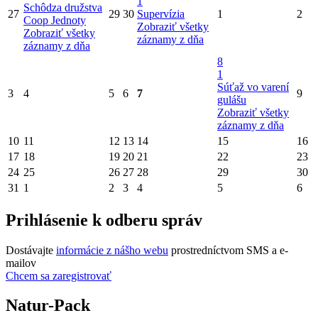
1
Schôdza družstva
27
29
30
Supervízia
1
2
Coop Jednoty
Zobraziť všetky
Zobraziť všetky
záznamy z dňa
záznamy z dňa
8
1
Súťaž vo varení
3
4
5
6
7
9
gulášu
Zobraziť všetky
záznamy z dňa
10
11
12
13
14
15
16
17
18
19
20
21
22
23
24
25
26
27
28
29
30
31
1
2
3
4
5
6
Prihlásenie k odberu správ
Dostávajte
informácie z nášho webu
prostredníctvom SMS a e-
mailov
Chcem sa zaregistrovať
Natur-Pack