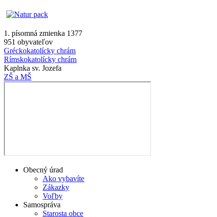
1. písomná zmienka 1377
951 obyvateľov
Gréckokatolícky chrám
Rímskokatolícky chrám
Kaplnka sv. Jozefa
ZŠ a MŠ
Obecný úrad
Ako vybavíte
Zákazky
Voľby
Samospráva
Starosta obce