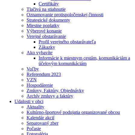
Certifikáty
Tlačivá na stiahnutie
Oznamovanie protispoločenskej činnosti
Strategické dokumenty
Miestne poplatky
Výberové konanie
Verejné obstarávanie
Profil verejného obstarávateľa
Zákazky
Ako vybavíte
Informácie k miestnym cestám, komunikáciám a
účelovým komunikáciám
Voľby
Referendum 2023
VZN
Hospodárenie
Zmluvy, Faktúry, Objednávky
Archív zmluvy a faktúry
Udalosti v obci
Aktuality
Kultúrno-športové podujatia organizované obcou
Kalendár akcií
Separovaný zber
Počasie
Fotogaléria